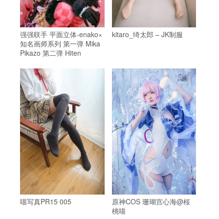
强强联手 平面立体-enako×
kitaro_绮太郎 – JK制服
知名画师系列 第一弹 Mika
Pikazo 第二弹 Hiten
喵写真PR15 005
原神COS 珊瑚宫心海@桜
桃喵