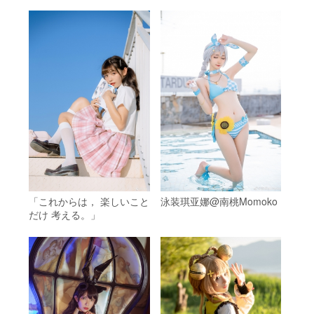
「これからは， 楽しいこと
泳装琪亚娜@南桃Momoko
だけ 考える。」