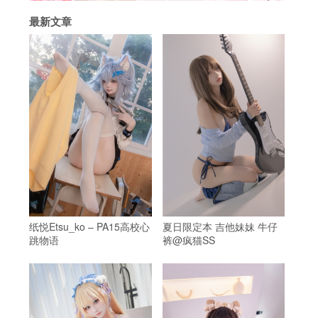
最新文章
纸悦Etsu_ko – PA15高校心
夏日限定本 吉他妹妹 牛仔
跳物语
裤@疯猫SS