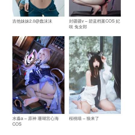
吉他妹妹2.0@蠢沫沫
封疆疆v – 碧蓝档案COS 妃
咲 兔女郎
水淼a – 原神 珊瑚宫心海
桜桃喵 – 狼来了
COS