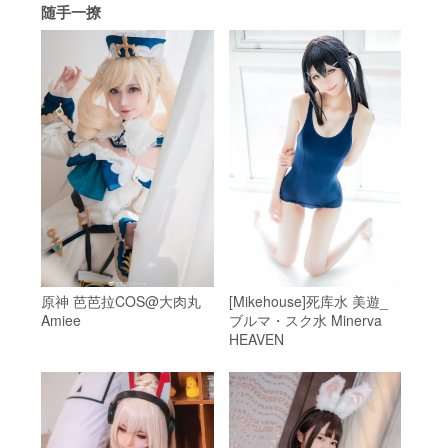
随手一撩
原神 芭芭拉COS@大肉丸
[Mikehouse]死库水 美遊_
Amiee
ブルマ・スク水 Minerva
HEAVEN