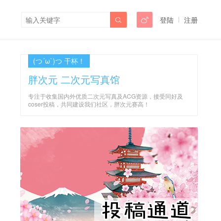
登陆
注册


(つ´ω`)つ 干杯！
胖次元 二次元写真馆
专注于收集国内外优质二次元写真及ACG资源，接受同好及
coser投稿，共同建设我们社区，胖次元赛高！