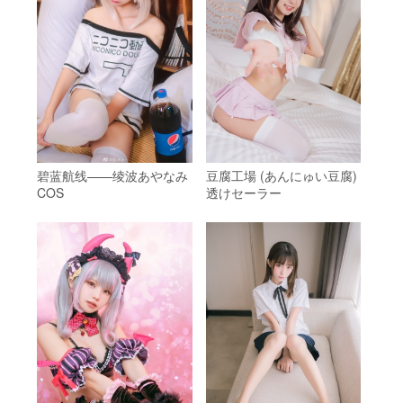
碧蓝航线——绫波あやなみ
豆腐工場 (あんにゅい豆腐)
COS
透けセーラー