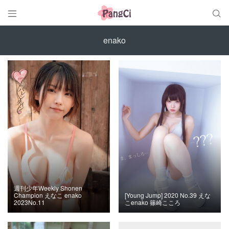


enako
週刊少年Weekly Shonen
Champion えなこ enako
[Young Jump] 2020 No.39 えな
2023No.11
こenako 篠崎こころ