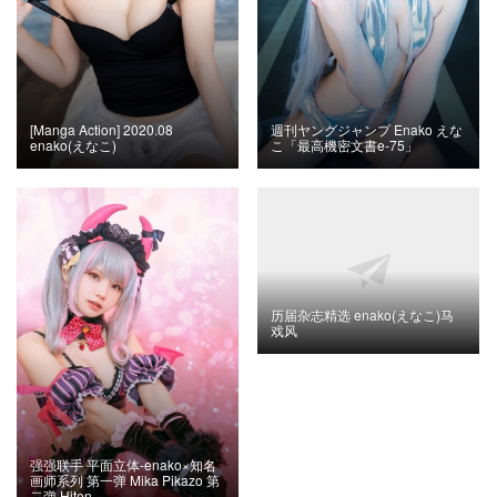
[Manga Action] 2020.08
週刊ヤングジャンプ Enako えな
enako(えなこ)
こ「最高機密文書e-75」
历届杂志精选 enako(えなこ)马
戏风
强强联手 平面立体-enako×知名
画师系列 第一弹 Mika Pikazo 第
二弹 Hiten