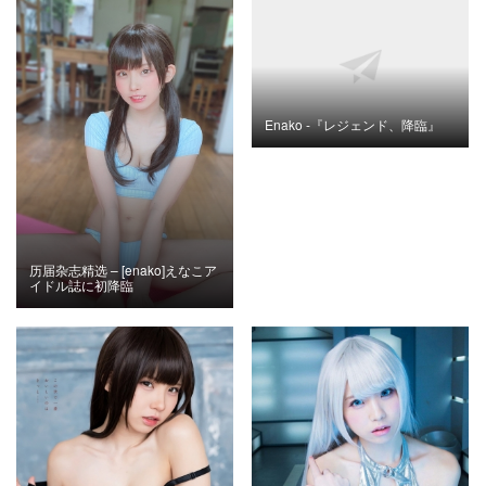
Enako -『レジェンド、降臨』
历届杂志精选 – [enako]えなこア
イドル誌に初降臨