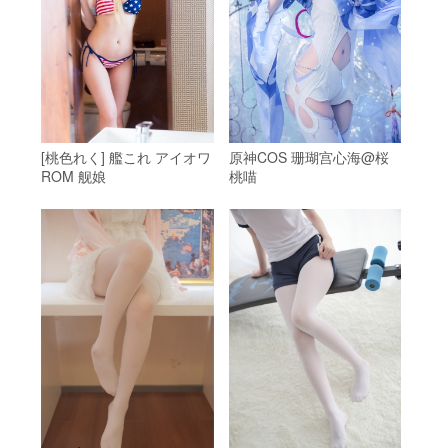
[桃色れく] 艦これ アイオワ
原神COS 珊瑚宫心海@桜
ROM 舰娘
桃喵