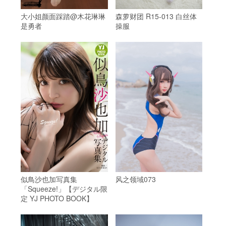
大小姐颜面踩踏@木花琳琳
森萝财团 R15-013 白丝体
是勇者
操服
似鳥沙也加写真集
风之领域073
「Squeeze!」【デジタル限
定 YJ PHOTO BOOK】