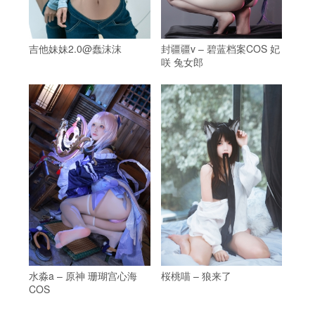
吉他妹妹2.0@蠢沫沫
封疆疆v – 碧蓝档案COS 妃
咲 兔女郎
水淼a – 原神 珊瑚宫心海
桜桃喵 – 狼来了
COS