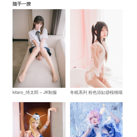
随手一撩
kitaro_绮太郎 – JK制服
冬眠系列 粉色浴缸@桜桃喵