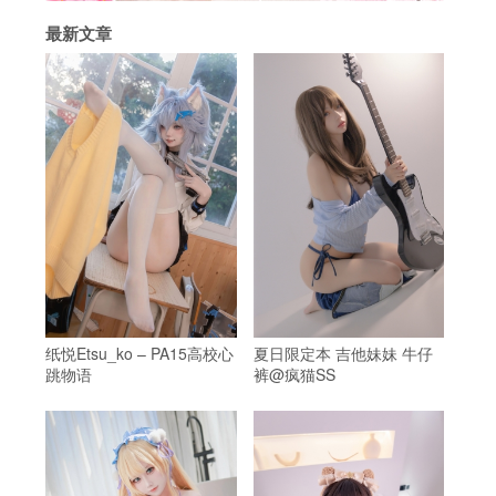
最新文章
纸悦Etsu_ko – PA15高校心
夏日限定本 吉他妹妹 牛仔
跳物语
裤@疯猫SS