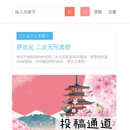
登陆
注册


(つ´ω`)つ 干杯！
胖次元 二次元写真馆
专注于收集国内外优质二次元写真及ACG资源，接受同好及
coser投稿，共同建设我们社区，胖次元赛高！