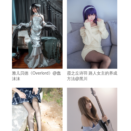
雅儿贝德《Overlord》@蠢
霞之丘诗羽 路人女主的养成
沫沫
方法@黑川