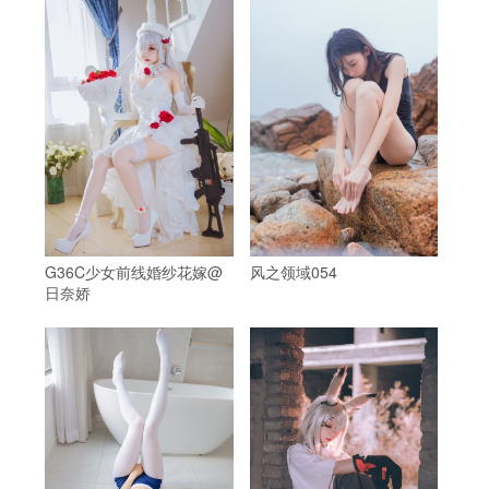
G36C少女前线婚纱花嫁@
风之领域054
日奈娇