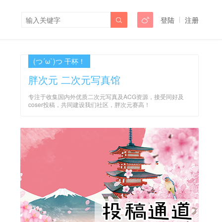
登陆
注册


(つ´ω`)つ 干杯！
胖次元 二次元写真馆
专注于收集国内外优质二次元写真及ACG资源，接受同好及
coser投稿，共同建设我们社区，胖次元赛高！