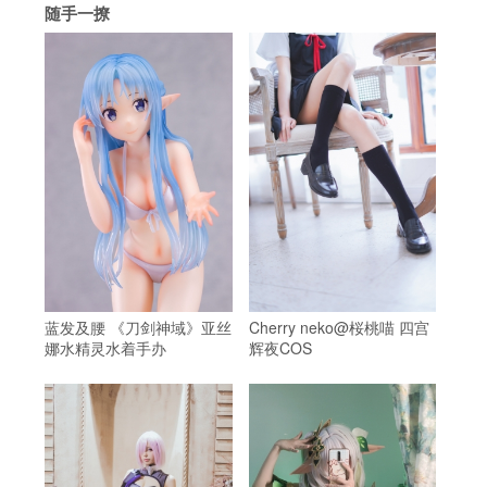
随手一撩
蓝发及腰 《刀剑神域》亚丝
Cherry neko@桜桃喵 四宫
娜水精灵水着手办
辉夜COS