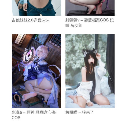
吉他妹妹2.0@蠢沫沫
封疆疆v – 碧蓝档案COS 妃
咲 兔女郎
水淼a – 原神 珊瑚宫心海
桜桃喵 – 狼来了
COS