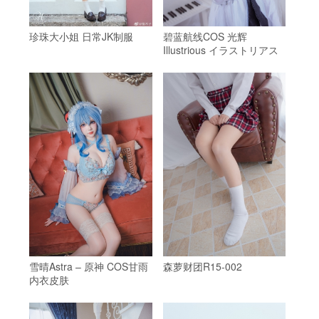
珍珠大小姐 日常JK制服
碧蓝航线COS 光辉
Illustrious イラストリアス
雪晴Astra – 原神 COS甘雨
森萝财团R15-002
内衣皮肤