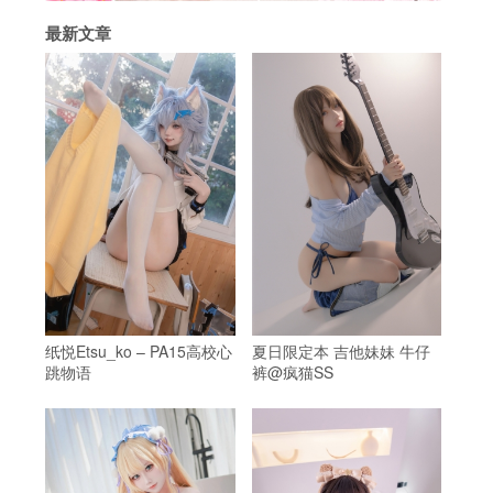
最新文章
纸悦Etsu_ko – PA15高校心
夏日限定本 吉他妹妹 牛仔
跳物语
裤@疯猫SS