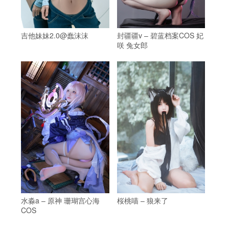
吉他妹妹2.0@蠢沫沫
封疆疆v – 碧蓝档案COS 妃
咲 兔女郎
水淼a – 原神 珊瑚宫心海
桜桃喵 – 狼来了
COS