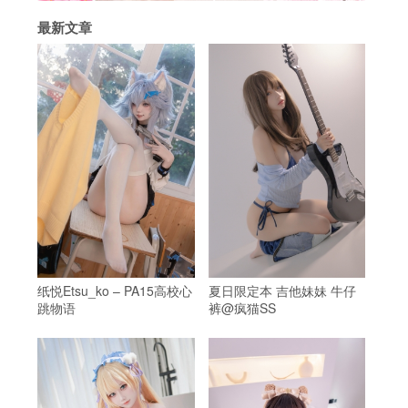
最新文章
纸悦Etsu_ko – PA15高校心
夏日限定本 吉他妹妹 牛仔
跳物语
裤@疯猫SS