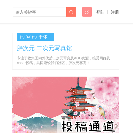
登陆
注册


(つ´ω`)つ 干杯！
胖次元 二次元写真馆
专注于收集国内外优质二次元写真及ACG资源，接受同好及
coser投稿，共同建设我们社区，胖次元赛高！