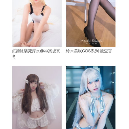
贞德泳装死库水@神楽坂真
铃木美咲COS系列 搜查官
冬