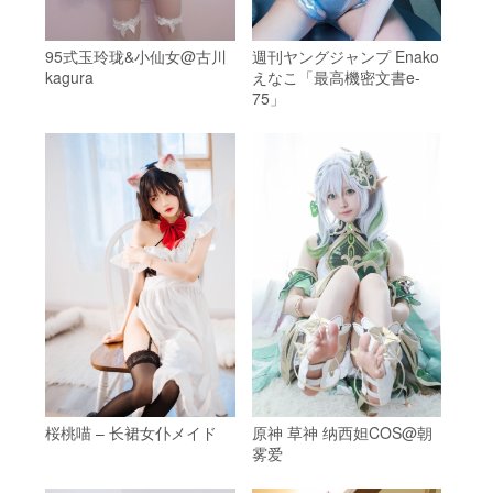
95式玉玲珑&小仙女@古川
週刊ヤングジャンプ Enako
kagura
えなこ「最高機密文書e-
75」
桜桃喵 – 长裙女仆メイド
原神 草神 纳西妲COS@朝
雾爱