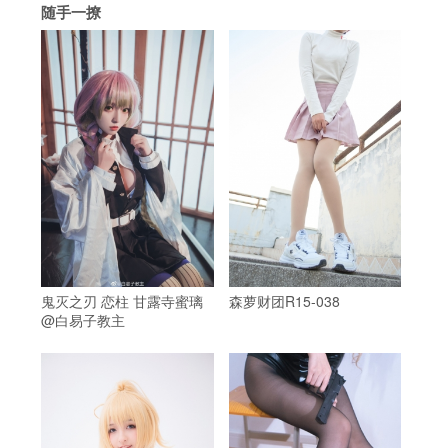
随手一撩
鬼灭之刃 恋柱 甘露寺蜜璃
森萝财团R15-038
@白易子教主