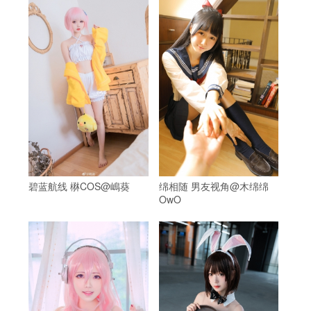
碧蓝航线 楙COS@嶋葵
绵相随 男友视角@木绵绵
OwO