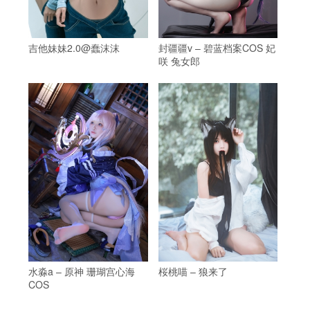
吉他妹妹2.0@蠢沫沫
封疆疆v – 碧蓝档案COS 妃
咲 兔女郎
水淼a – 原神 珊瑚宫心海
桜桃喵 – 狼来了
COS