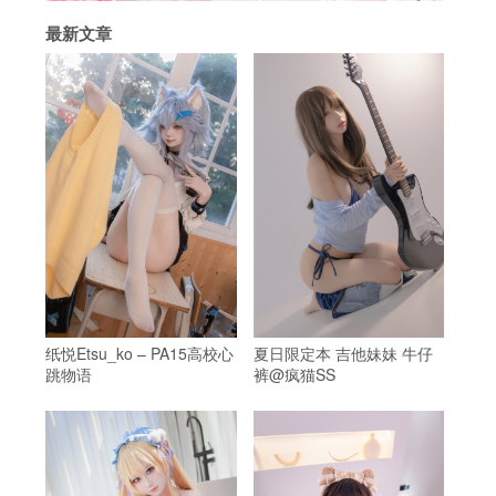
最新文章
纸悦Etsu_ko – PA15高校心
夏日限定本 吉他妹妹 牛仔
跳物语
裤@疯猫SS