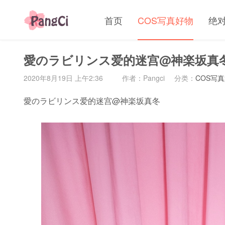
首页
COS写真好物
绝
愛のラビリンス爱的迷宫@神楽坂真
2020年8月19日 上午2:36
作者：Pangci
分类：
COS写
愛のラビリンス爱的迷宫@神楽坂真冬