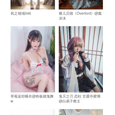
风之领域046
雅儿贝德《Overlord》@蠢
沫沫
草莓蓝纱睡衣@铁板烧鬼舞
鬼灭之刃 恋柱 甘露寺蜜璃
w
@白易子教主