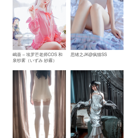
嶋葵 – 埃罗芒老师COS 和
思绪之JK@疯猫SS
泉纱雾（いずみ 紗霧）