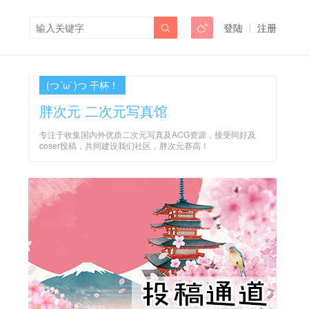
登陆
注册


(つ´ω`)つ 干杯！
胖次元 二次元写真馆
专注于收集国内外优质二次元写真及ACG资源，接受同好及
coser投稿，共同建设我们社区，胖次元赛高！