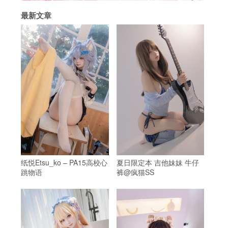
最新文章
纸悦Etsu_ko – PA15高校心
夏日限定本 吉他妹妹 牛仔
跳物语
裤@疯猫SS