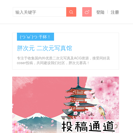
登陆
注册


(つ´ω`)つ 干杯！
胖次元 二次元写真馆
专注于收集国内外优质二次元写真及ACG资源，接受同好及
coser投稿，共同建设我们社区，胖次元赛高！