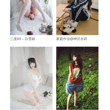
三度69 – 白雪姬
家庭作业@神沢永莉