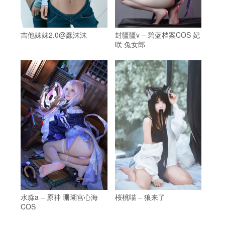
吉他妹妹2.0@蠢沫沫
封疆疆v – 碧蓝档案COS 妃
咲 兔女郎
水淼a – 原神 珊瑚宫心海
桜桃喵 – 狼来了
COS