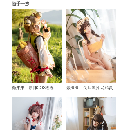
随手一撩
蠢沫沫 – 原神COS瑶瑶
蠢沫沫 – 尖耳国度 花精灵