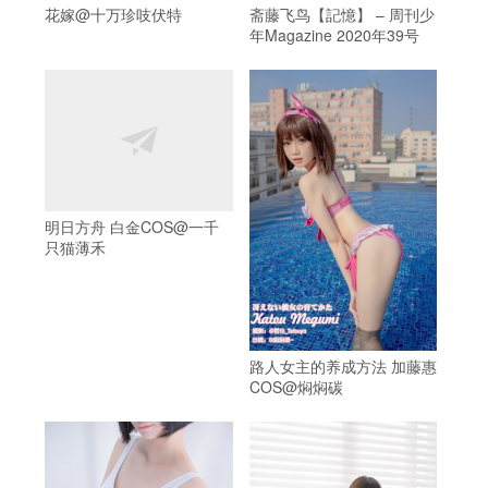
花嫁@十万珍吱伏特
斋藤飞鸟【記憶】 – 周刊少
年Magazine 2020年39号
明日方舟 白金COS@一千
只猫薄禾
路人女主的养成方法 加藤惠
COS@焖焖碳