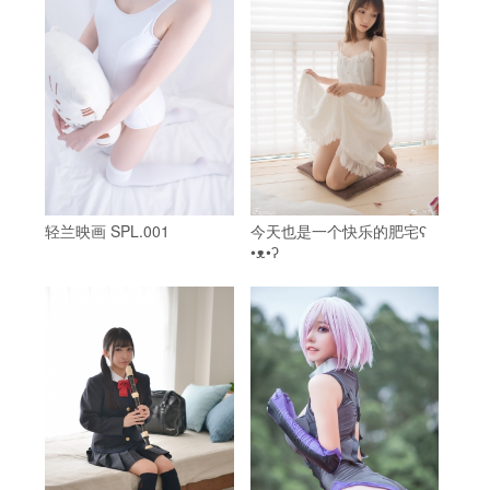
轻兰映画 SPL.001
今天也是一个快乐的肥宅ʕ
•ᴥ•ʔ