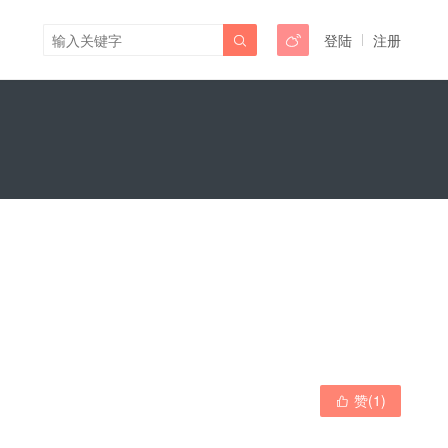
登陆
注册


赞(
1
)
