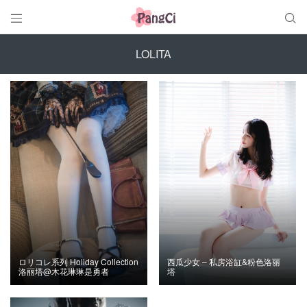


LOLITA
ロリコレ系列 Holiday Collection
西瓜少女 – 私房浴缸&粉色洛丽
洛丽塔@木花琳琳是勇者
塔