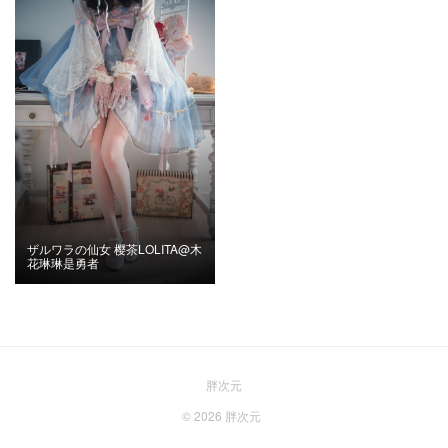
ザルワラの仙女 樱茶LOLITA@木
花琳琳是勇者
胖次元
© 2026
胖次元