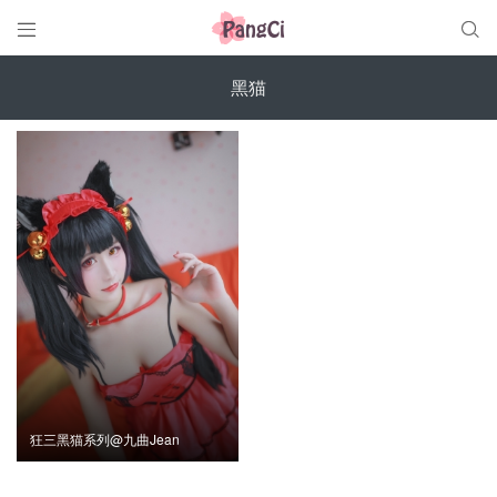


黑猫
狂三黑猫系列@九曲Jean