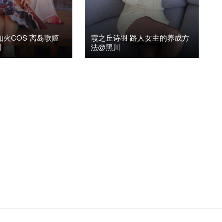
知火COS 离岛歌姬
霞之丘诗羽 路人女主的养成方
川
法@黑川
9日
阅读(3.32K)
0
2020年7月24日
阅读(2.68K)
2

