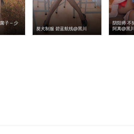
菌子 – 少
阴阳师 不
獒犬制服 碧蓝航线@黑川
阿离@黑
52K)
3
2020年8月1日
阅读(2.29K)
0
2020年7月2

