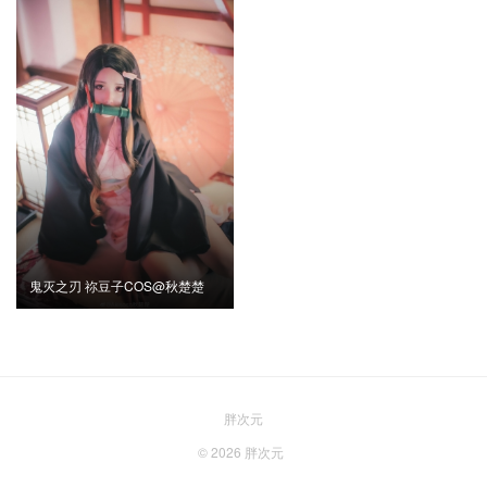
鬼灭之刃 祢豆子COS@秋楚楚
胖次元
© 2026
胖次元