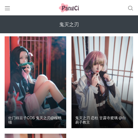


鬼灭之刃
灶门祢豆子COS 鬼灭之刃@桜桃
鬼灭之刃 恋柱 甘露寺蜜璃 @白
喵
易子教主