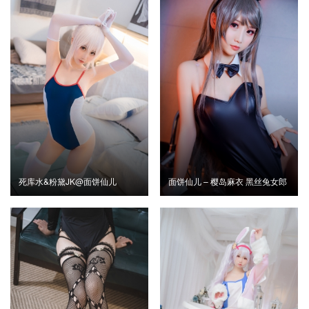
死库水&粉黛JK@面饼仙儿
面饼仙儿 – 樱岛麻衣 黑丝兔女郎