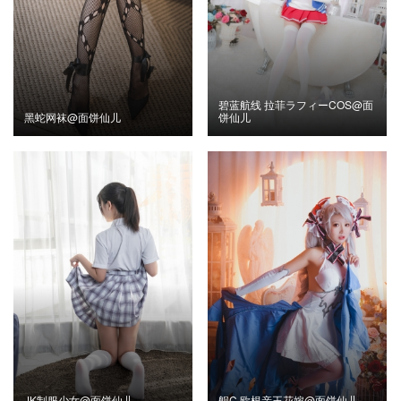
碧蓝航线 拉菲ラフィーCOS@面
黑蛇网袜@面饼仙儿
饼仙儿
JK制服少女@面饼仙儿
舰C 欧根亲王花嫁@面饼仙儿