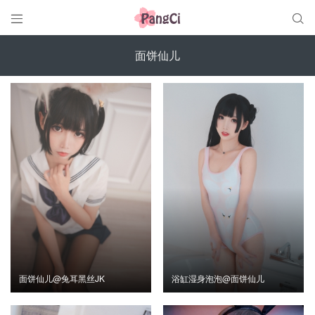


面饼仙儿
面饼仙儿@兔耳黑丝JK
浴缸湿身泡泡@面饼仙儿