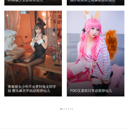
青春猪头少年不会梦到兔女郎学
姐 樱岛麻衣学姐@面饼仙儿
FGO玉藻前日常@面饼仙儿