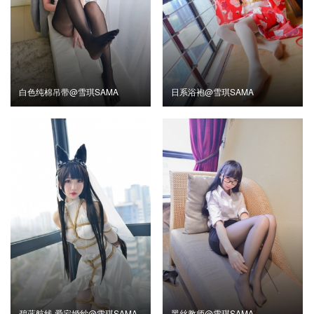
白色纯棉吊带@雪琪SAMA
日系浴袍@雪琪SAMA
碧蓝航线 爱宕婚纱@雪琪SAMA
黑丝教师@雪琪SAMA