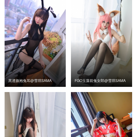
黑透旗袍兔耳@雪琪SAMA
FGO玉藻前兔女郎@雪琪SAMA