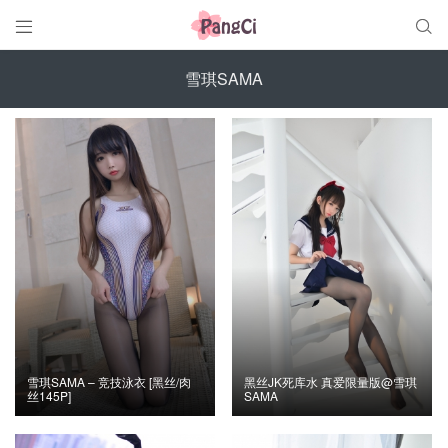


雪琪SAMA
雪琪SAMA – 竞技泳衣 [黑丝/肉
黑丝JK死库水 真爱限量版@雪琪
丝145P]
SAMA