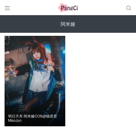


阿米娅
明日方舟 阿米娅COS@猫君君
MaoJun