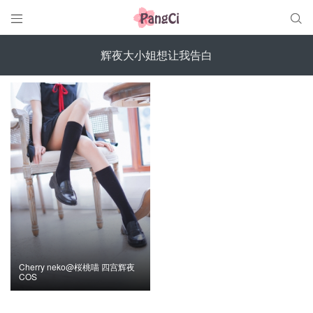


辉夜大小姐想让我告白
Cherry neko@桜桃喵 四宫辉夜
COS