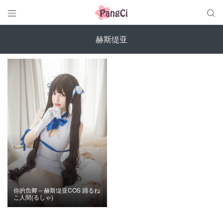


赫斯缇亚
你的负卿 – 赫斯缇亚COS 踊るね
こ人間(るしゃ)