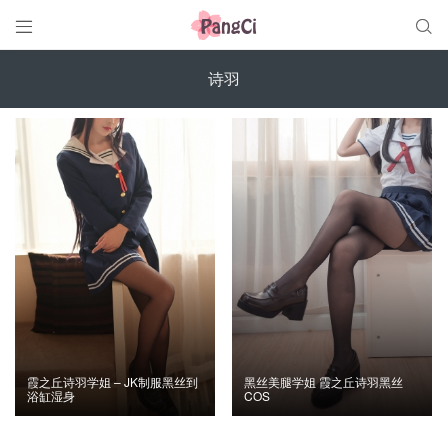


诗羽
霞之丘诗羽学姐 – JK制服黑丝到
黑丝美腿学姐 霞之丘诗羽黑丝
浴缸湿身
COS