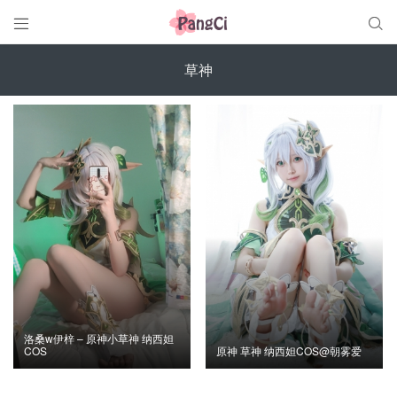


草神
洛桑w伊梓 – 原神小草神 纳西妲
COS
原神 草神 纳西妲COS@朝雾爱