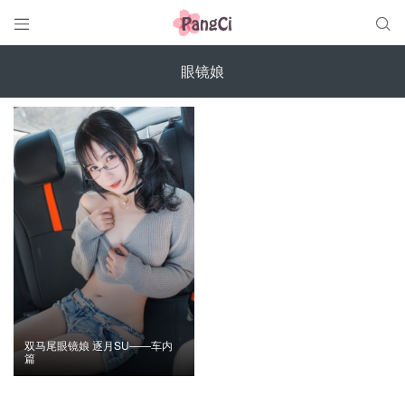


眼镜娘
双马尾眼镜娘 逐月SU——车内
篇