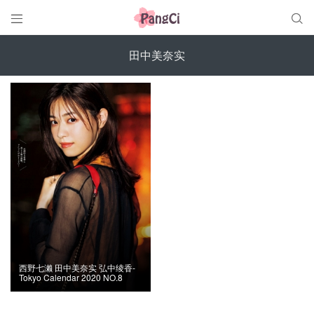


田中美奈实
西野七濑 田中美奈实 弘中绫香-
Tokyo Calendar 2020 NO.8