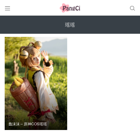


瑶瑶
蠢沫沫 – 原神COS瑶瑶