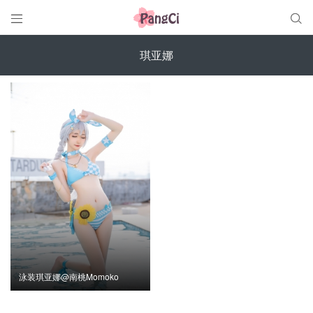


琪亚娜
泳装琪亚娜@南桃Momoko