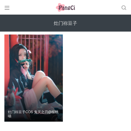


灶门祢豆子
灶门祢豆子COS 鬼灭之刃@桜桃
喵