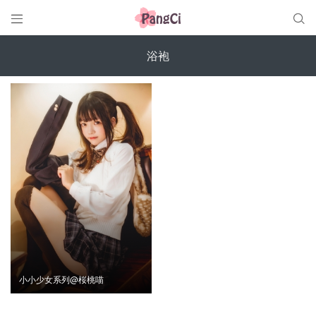


浴袍
小小少女系列@桜桃喵