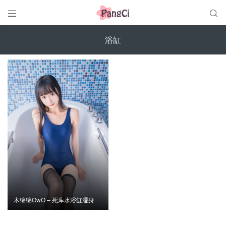


浴缸
木绵绵OwO – 死库水浴缸湿身