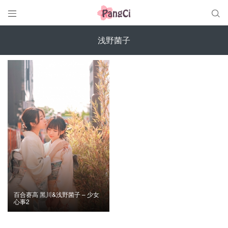


浅野菌子
百合赛高 黑川&浅野菌子 – 少女
心事2