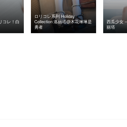
ロリコレ系列 Holiday
ロリコレ！白
Collection 洛丽塔@木花琳琳是
西瓜少女 
勇者
丽塔
12
2022年10月11日
25


阅读(6.61K)
2021年5月2