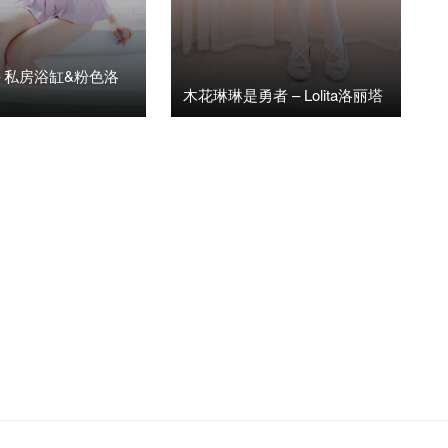
– 私房浴缸&粉色洛
木花琳琳是勇者 – Lolita洛丽塔
9日
阅读(8.46K)
2
2020年8月29日
阅读(12.04K)
4

