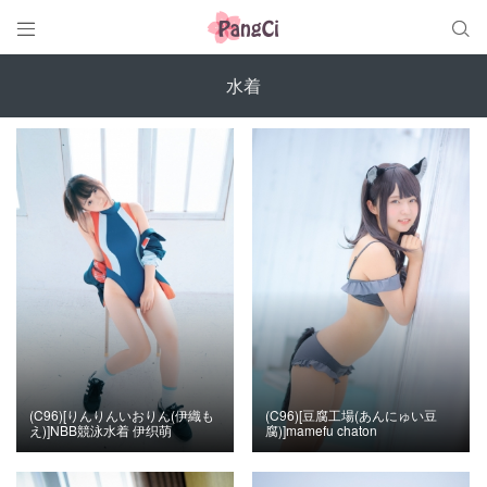


水着
(C96)[りんりんいおりん(伊織も
(C96)[豆腐工場(あんにゅい豆
え)]NBB競泳水着 伊织萌
腐)]mamefu chaton