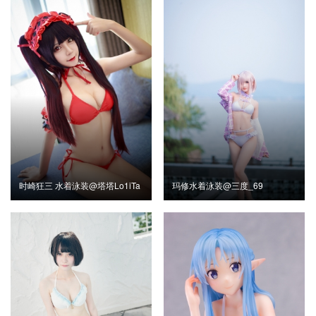
时崎狂三 水着泳装@塔塔Lo1iTa
玛修水着泳装@三度_69