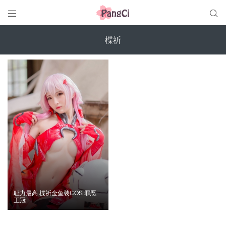


楪祈
耻力最高 楪祈金鱼装COS 罪恶
王冠