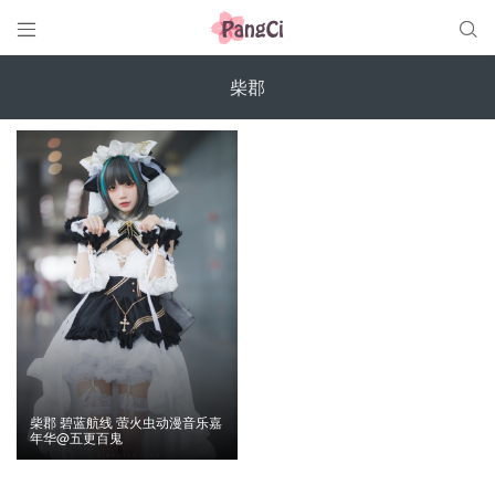


柴郡
柴郡 碧蓝航线 萤火虫动漫音乐嘉
年华@五更百鬼