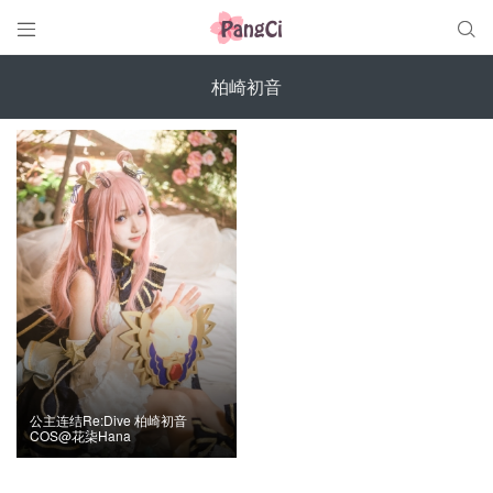


柏崎初音
公主连结Re:Dive 柏崎初音
COS@花柒Hana