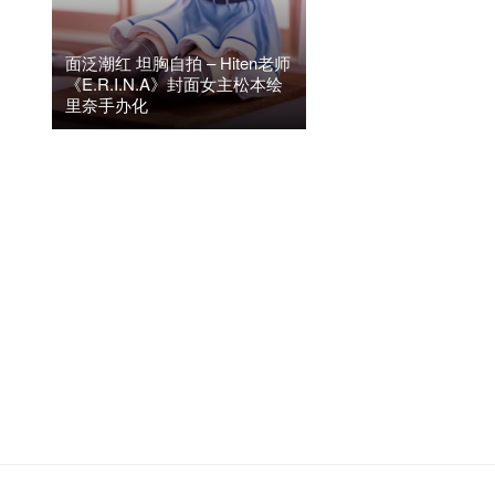
面泛潮红 坦胸自拍 – Hiten老师
《E.R.I.N.A》封面女主松本绘
里奈手办化
2020年6月10日
阅读(8.6K)
7
