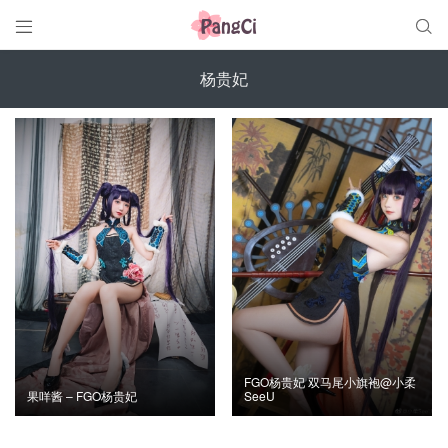


杨贵妃
FGO杨贵妃 双马尾小旗袍@小柔
果咩酱 – FGO杨贵妃
SeeU