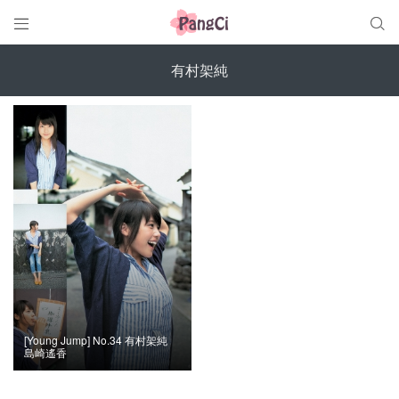


有村架純
[Young Jump] No.34 有村架純
島崎遙香