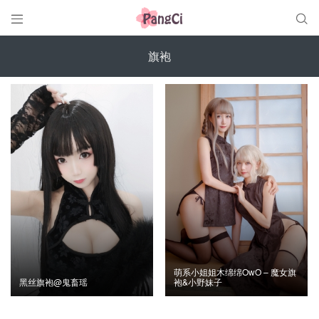


旗袍
萌系小姐姐木绵绵OwO – 魔女旗
黑丝旗袍@鬼畜瑶
袍&小野妹子