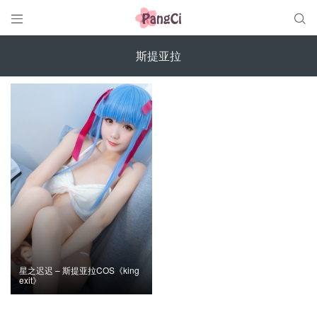


斯提亚拉
星之迟迟 – 斯提亚拉COS《king
exit》