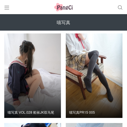


喵写真
喵写真 VOL.028 船袜JK双马尾
喵写真PR15 005