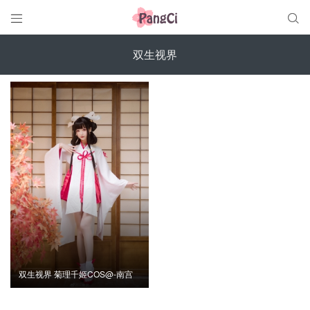


双生视界
双生视界 菊理千姬COS@-南宫