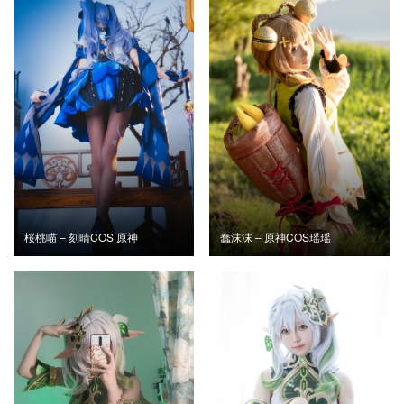
桜桃喵 – 刻晴COS 原神
蠢沫沫 – 原神COS瑶瑶