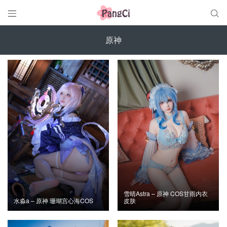


原神
雪晴Astra – 原神 COS甘雨内衣
水淼a – 原神 珊瑚宫心海COS
皮肤