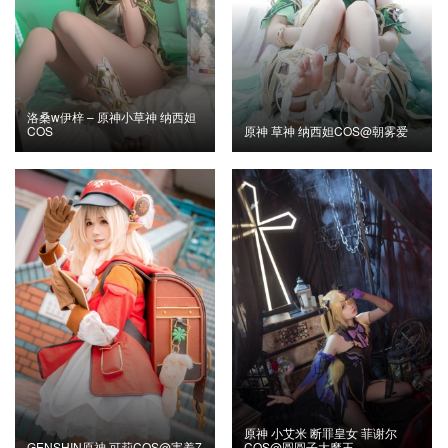
洛桑w伊梓 – 原神小草神 纳西妲
COS
原神 草神 纳西妲COS@朝雾爱
原神 小艾米 断罪皇女 菲谢尔
GENSHIN原神 可莉COS@害羞7
COS@圆圆子大魔王