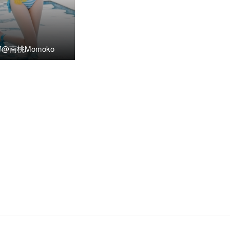
@南桃Momoko
8日
阅读(9.51K)
1
