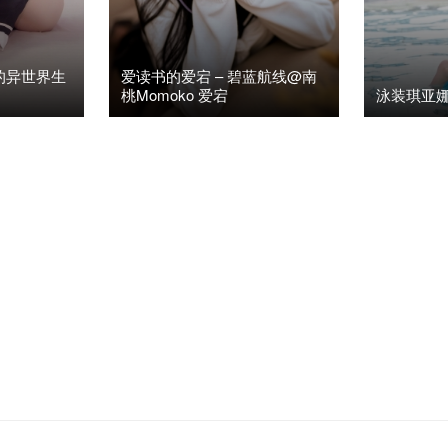
的异世界生
爱读书的爱宕 – 碧蓝航线@南
桃Momoko 爱宕
泳装琪亚娜
96K)
1
2020年7月5日
阅读(4.43K)
1
2020年2月1

