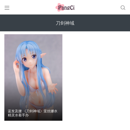


刀剑神域
蓝发及腰 《刀剑神域》亚丝娜水
精灵水着手办