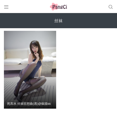


丝袜
死库水 丝袜狂想曲(透)@疯猫ss