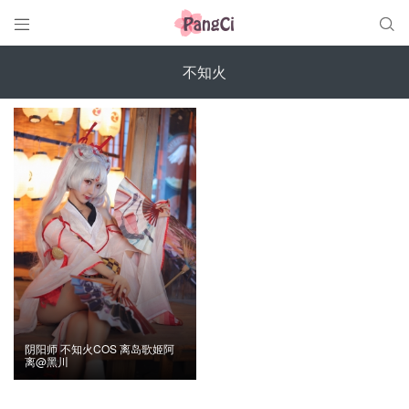


不知火
阴阳师 不知火COS 离岛歌姬阿
离@黑川