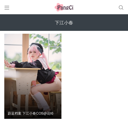


下江小春
蔚蓝档案 下江小春COS@花铃