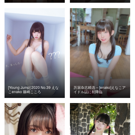
[Young Jump] 2020 No.39 えな
历届杂志精选 – [enako]えなこア
こenako 篠崎こころ
イドル誌に初降臨