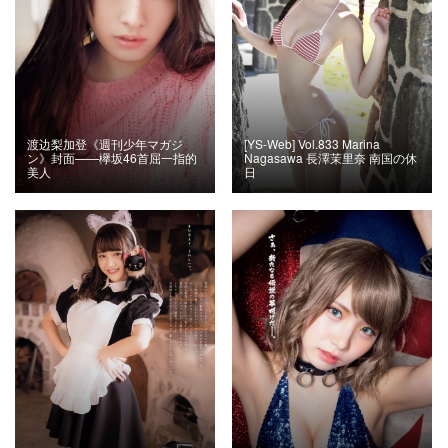
渡边梨加登《週刊少年マガジ
[YS-Web] Vol.833 Marina
ン》封面——欅坂46首屈一指的
Nagasawa 長澤茉里奈 南国の休
美人
日