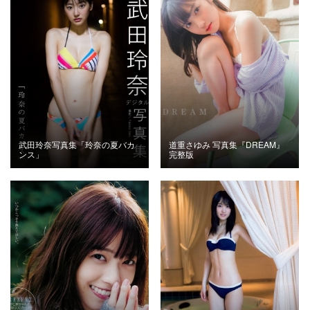
武田玲奈写真集「玲奈の夏バカ
道重さゆみ 写真集『DREAM』
ンス」
完整版