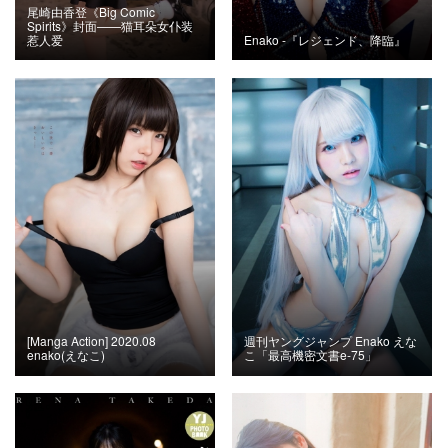
尾崎由香登《Big Comic
Spirits》封面——猫耳朵女仆装
惹人爱
Enako -『レジェンド、降臨』
[Manga Action] 2020.08
週刊ヤングジャンプ Enako えな
enako(えなこ)
こ「最高機密文書e-75」