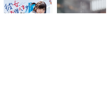
enako 水原千鹤COS – 周刊少年
历届杂志精选 斋藤飞鸟温泉写真
Magazine 2020第三十二期
&斉藤みらい Young Jump