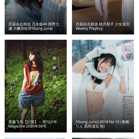
历届杂志精选 乃木坂46 西野七
历届杂志精选 桃月梨子 少女迷宫
濑 大幡诗绘理Young Jump
Weekly Playboy
斋藤飞鸟【記憶】 – 周刊少年
[Young Jump] 2019 No.10 (来栖
Magazine 2020年39号
りん 高岡凜花 他)