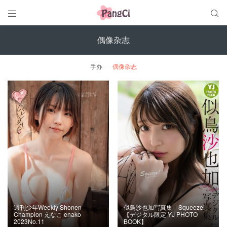


偶像杂志
手办
偶像杂志
週刊少年Weekly Shonen
似鳥沙也加写真集「Squeeze!」
Champion えなこ enako
【デジタル限定 YJ PHOTO
2023No.11
BOOK】